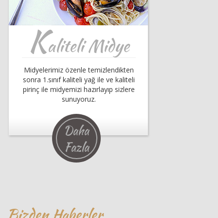
K
aliteli Midye
Midyelerimiz özenle temizlendikten
sonra 1.sınıf kaliteli yağ ile ve kaliteli
pirinç ile midyemizi hazırlayıp sizlere
sunuyoruz.
Daha
Fazla
Bizden Haberler