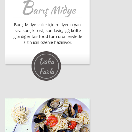
B
arış Midye
Barış Midye sizler için midyenin yanı
sıra karışık tost, sandaviç, çiğ köfte
gibi diğer fastfood türü ürünleriylede
sizin için özenle hazırlıyor.
Daha
Fazla