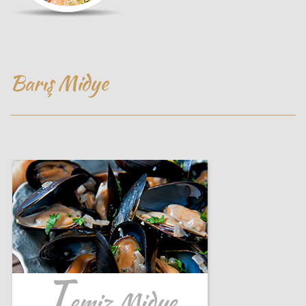
Barış Midye
T
emiz Midye